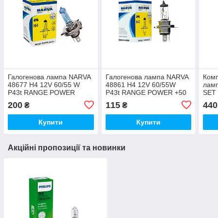
Галогенова лампа NARVA
Галогенова лампа NARVA
Комп
48677 H4 12V 60/55 W
48861 H4 12V 60/55W
лам
P43t RANGE POWER
P43t RANGE POWER +50
SET
BLUE+
RAN
200
115
440
₴
₴
Купити
Купити
Акційні пропозиції та новинки