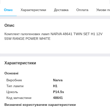
Опис
Характеристики
Доставка
Оплата
Умови п
Опис
Комплект галогенових ламп NARVA 48641 TWIN SET H1 12V
55W RANGE POWER WHITE
Характеристики
Основні
Виробник
Narva
Тип лампи
H1
Цоколь
P14.5s
Код запчастини
48641
Визначені користувачем характеристики