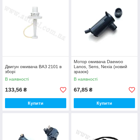
Мотор омивача Daewoo
Двигун омивача ВАЗ 2101 в
Lanos, Sens, Nexia (новий
зборі
зразок)
В наявності
В наявності
133,56
67,85
₴
₴
Купити
Купити