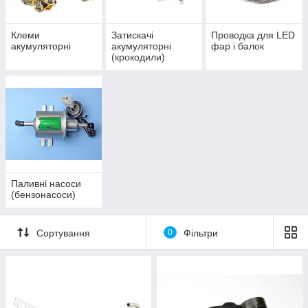
Клеми
Затискачі
Проводка для LED
акумуляторні
акумуляторні
фар і балок
(крокодили)
Паливні насоси
(бензонасоси)
Сортування
0
Фільтри