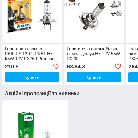
Галогенова лампа
Галогенова автомобільна
Гало
PHILIPS 12972PRB1 H7
лампа Діалуч H7 12V 55W
ламп
55W 12V PX26d Premium
PX26d
PX2
210
63,84
264
₴
₴
Купити
Купити
Акційні пропозиції та новинки