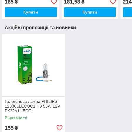
185
181,58
214
₴
₴
Купити
Купити
Акційні пропозиції та новинки
Галогенова лампа PHILIPS
12336LLECOC1 H3 55W 12V
PK22s LLECO
В наявності
155
₴