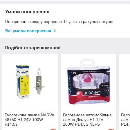
Умови повернення
Повернення товару впродовж 14 днів за рахунок покупця
Всі умови повернення
Подібні товари компанії
Галогенова лампа NARVA
Галогенова автомобільна
Гало
48750 H1 24V 100W
лампа Діалуч H1 12V
ламп
P14,5s
100W P14,5S NLFS
P14,