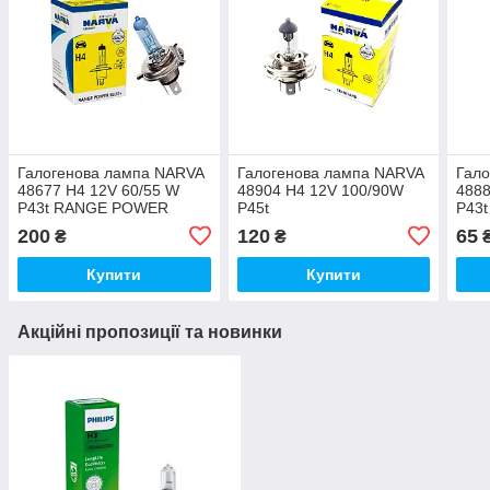
Галогенова лампа NARVA
Галогенова лампа NARVA
Гал
48677 H4 12V 60/55 W
48904 H4 12V 100/90W
4888
P43t RANGE POWER
P45t
P43t
BLUE+
200
120
65
₴
₴
Купити
Купити
Акційні пропозиції та новинки