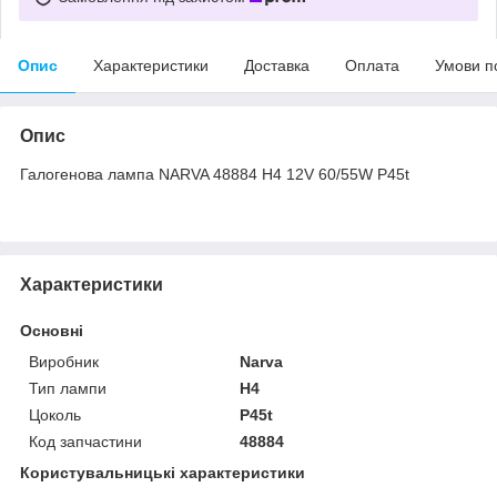
Опис
Характеристики
Доставка
Оплата
Умови п
Опис
Галогенова лампа NARVA 48884 H4 12V 60/55W P45t
Характеристики
Основні
Виробник
Narva
Тип лампи
H4
Цоколь
P45t
Код запчастини
48884
Користувальницькі характеристики