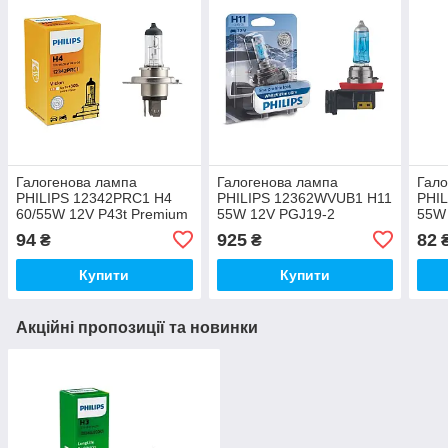
Галогенова лампа
Галогенова лампа
Гало
PHILIPS 12342PRC1 H4
PHILIPS 12362WVUB1 H11
PHI
60/55W 12V P43t Premium
55W 12V PGJ19-2
55W
WhiteVision ultra +60%
94
925
82
₴
₴
4000K B1
Купити
Купити
Акційні пропозиції та новинки