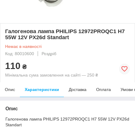
Галогенова лампа PHILIPS 12972PROQC1 H7
55W 12V PX26d Standart
Немає в наявності
Код: 80010600
Роздріб
110
₴
Мінімальна сума замовлення на сайті — 250 ₴
Опис
Характеристики
Доставка
Оплата
Умови 
Опис
Галогенова лампа PHILIPS 12972PROQC1 H7 55W 12V PX26d
Standart