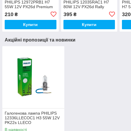
PHILIPS 12972PRB1 H7
PHILIPS 12035RAC1 H7
PHI
55W 12V PX26d Premium
80W 12V PX26d Rally
H7 
210
395
320
₴
₴
Купити
Купити
Акційні пропозиції та новинки
Галогенова лампа PHILIPS
12336LLECOC1 H3 55W 12V
PK22s LLECO
В наявності