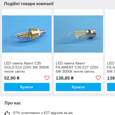
Подібні товари компанії
LED лампа Квант С35
LED лампа Квант
LED 
GOLD E14 220V 3W 3000К
FILAMENT С35 E27 220V
FIL
тепле світло
6W 3000К тепле світло,
6W 3
свічка на вітрі
52,90
138,85
138
₴
₴
Купити
Купити
Про нас
97% позитивних з 427 відгуків за рік