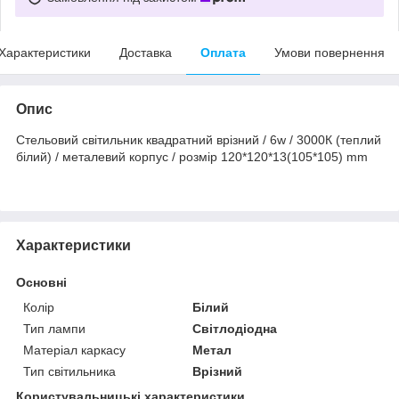
Характеристики
Доставка
Оплата
Умови повернення
Опис
Стельовий світильник квадратний врізний / 6w / 3000К (теплий
білий) / металевий корпус / розмір 120*120*13(105*105) mm
Характеристики
Основні
Колір
Білий
Тип лампи
Світлодіодна
Матеріал каркасу
Метал
Тип світильника
Врізний
Користувальницькі характеристики