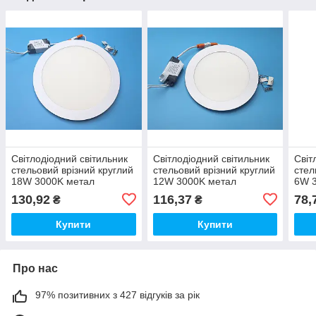
Світлодіодний світильник
Світлодіодний світильник
Світ
стельовий врізний круглий
стельовий врізний круглий
стел
18W 3000K метал
12W 3000K метал
6W 
130,92
116,37
78,
₴
₴
Купити
Купити
Про нас
97% позитивних з 427 відгуків за рік