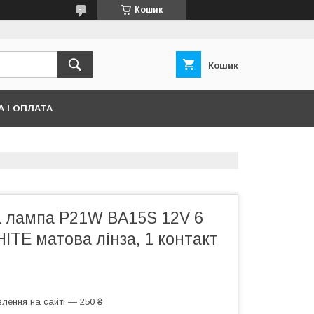
Кошик
Кошик
 І ОПЛАТА
а лампа P21W BA15S 12V 6
TE матова лінза, 1 контакт
лення на сайті — 250 ₴