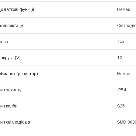
одаткові функції
Немає
омплектація
Світлоді
інза
Так
апруга (V)
12
бманка (резистор)
Немає
ип захисту
IP54
ип колби
S25
ип світлодіода
SMD 303