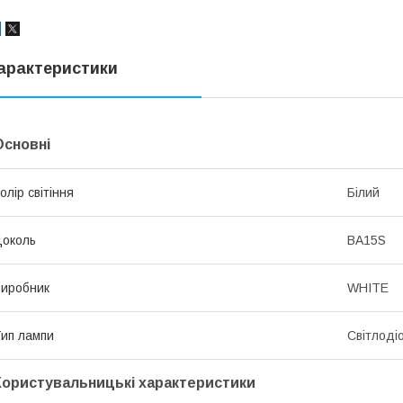
арактеристики
Основні
олір світіння
Білий
околь
BA15S
иробник
WHITE
ип лампи
Світлоді
Користувальницькі характеристики