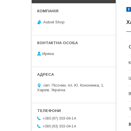
Х
Autoel Shop
Ирина
К
Ц
смт. Пісочин, пл. Ю. Кононенка, 1,
Харків, Україна
В
Т
+380 (97) 303-04-14
+380 (93) 303-04-14