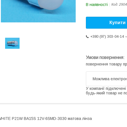
В наявності
Код:
2904
Купити
+380 (97) 303-04-14
повернення товару п
У компанії підключені
будь-який товар не п
HITE P21W BA15S 12V-6SMD-3030 матова лінза