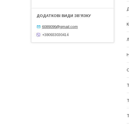
Д
К
6089096@gmail.com
+380933030414
Л
Н
О
Т
Т
Т