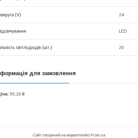
апруга (V)
24
ідсвічування
LED
ількість світлодіодів (шт.)
20
нформація для замовлення
іна:
50,16 ₴
Сайт створений на маркетплейсі
Prom.ua