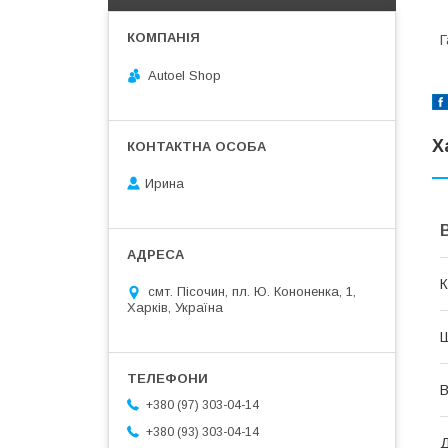
Г
Autoel Shop
Х
Ирина
К
смт. Пісочин, пл. Ю. Кононенка, 1,
Харків, Україна
Ш
В
+380 (97) 303-04-14
+380 (93) 303-04-14
Д