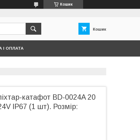
Кошик
Кошик
 І ОПЛАТА
ліхтар-катафот BD-0024A 20
4V IP67 (1 шт). Розмір:
м