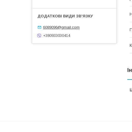
Н
6089096@gmail.com
П
+380933030414
К
І
Ц