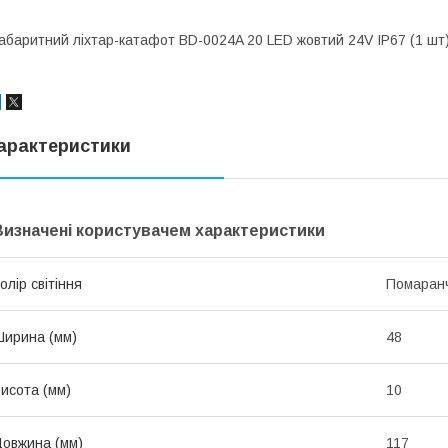
абаритний ліхтар-катафот BD-0024A 20 LED жовтий 24V IP67 (1 шт)
арактеристики
Визначені користувачем характеристики
олір світіння
Помаран
ирина (мм)
48
исота (мм)
10
овжина (мм)
117