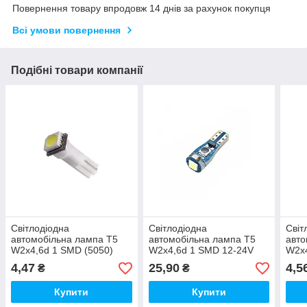
Повернення товару впродовж 14 днів за рахунок покупця
Всі умови повернення
Подібні товари компанії
Світлодіодна
Світлодіодна
Світ
автомобільна лампа T5
автомобільна лампа T5
авто
W2x4,6d 1 SMD (5050)
W2x4,6d 1 SMD 12-24V
W2x4
12V WHITE "мікрушка"
WHITE друкована плата
12V 
4,47
25,90
4,5
₴
₴
"мікрушка"
Купити
Купити