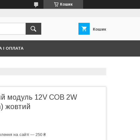
Кошик
Кошик
 І ОПЛАТА
ий модуль 12V COB 2W
) жовтий
лення на сайті — 250 ₴