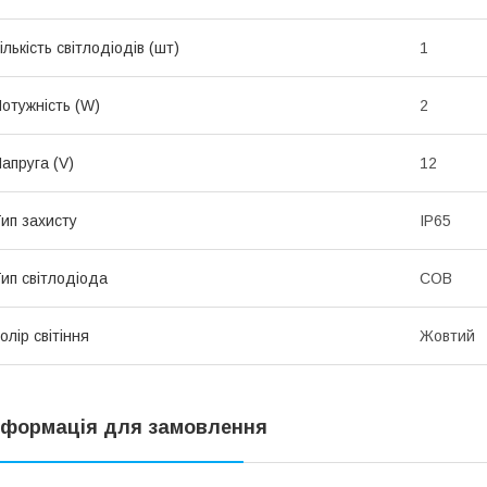
ількість світлодіодів (шт)
1
отужність (W)
2
апруга (V)
12
ип захисту
IP65
ип світлодіода
COB
олір світіння
Жовтий
нформація для замовлення