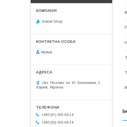
К
Autoel Shop
П
Н
Ирина
Т
Т
смт. Пісочин, пл. Ю. Кононенка, 1,
Харків, Україна
К
І
+380 (97) 303-04-14
+380 (93) 303-04-14