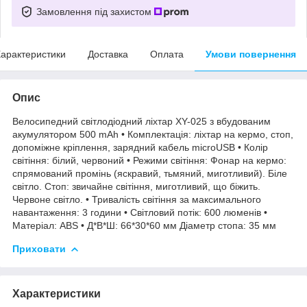
Замовлення під захистом
арактеристики
Доставка
Оплата
Умови повернення
Опис
Велосипедний світлодіодний ліхтар XY-025 з вбудованим
акумулятором 500 mAh • Комплектація: ліхтар на кермо, стоп,
допоміжне кріплення, зарядний кабель microUSB • Колір
світіння: білий, червоний • Режими світіння: Фонар на кермо:
спрямований промінь (яскравий, тьмяний, миготливий). Біле
світло. Стоп: звичайне світіння, миготливий, що біжить.
Червоне світло. • Тривалість світіння за максимального
навантаження: 3 години • Світловий потік: 600 люменів •
Матеріал: ABS • Д*В*Ш: 66*30*60 мм Діаметр стопа: 35 мм
Приховати
Характеристики