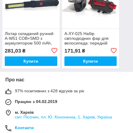
Ліхтар складаний ручний
A-XY-025 Набір
A-W51 COB+SMD з
світлодіодних фар для
акумулятором 500 mAh,
велосипеда: передній
гачком для кріплення та
білий і задній червоний.
281,03
171,91
₴
₴
магнітом. Біле та червоне
Акумулятор 500 mAh
світло.
Купити
Купити
Про нас
97% позитивних з 428 відгуків за рік
Працює з 04.02.2019
м. Харків
смт. Пісочин, пл. Ю. Кононенка, 1, Харків, Україна
Контакти