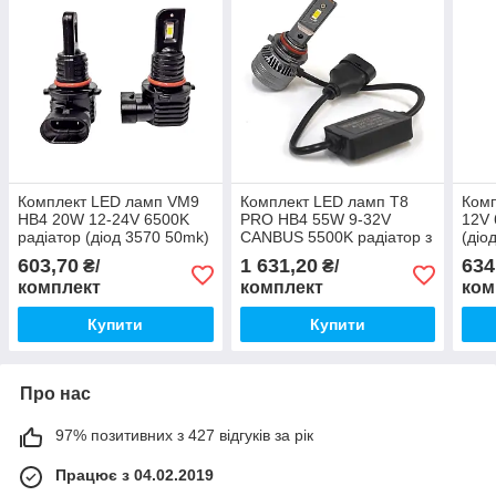
Комплект LED ламп VM9
Комплект LED ламп Т8
Комп
НВ4 20W 12-24V 6500K
PRO НВ4 55W 9-32V
12V 
радіатор (діод 3570 50mk)
CANBUS 5500K радіатор з
(діо
вентилятором (діод 3570
603,70
1 631,20
634
₴/
₴/
50mk)
комплект
комплект
ком
Купити
Купити
Про нас
97% позитивних з 427 відгуків за рік
Працює з 04.02.2019