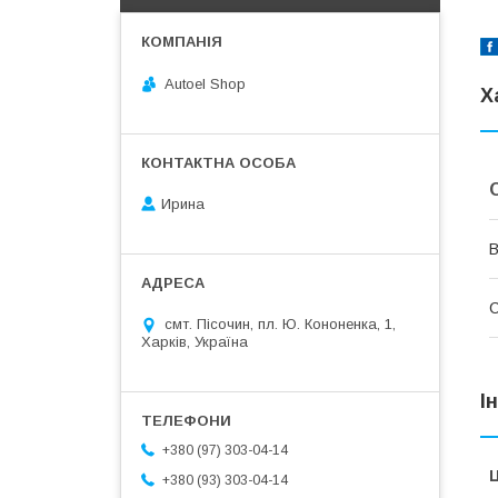
Autoel Shop
Х
Ирина
В
С
смт. Пісочин, пл. Ю. Кононенка, 1,
Харків, Україна
І
+380 (97) 303-04-14
Ц
+380 (93) 303-04-14