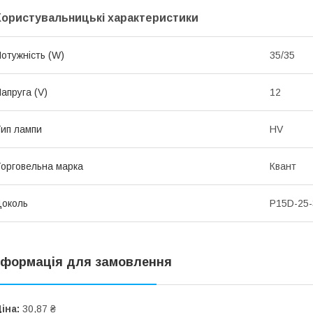
Користувальницькі характеристики
отужність (W)
35/35
апруга (V)
12
ип лампи
HV
орговельна марка
Квант
околь
P15D-25-
нформація для замовлення
іна:
30,87 ₴