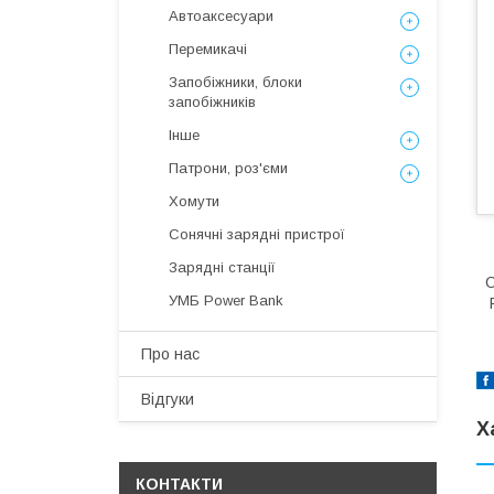
Автоаксесуари
Перемикачі
Запобіжники, блоки
запобіжників
Інше
Патрони, роз'єми
Хомути
Сонячні зарядні пристрої
Зарядні станції
С
УМБ Power Bank
P
Про нас
Відгуки
Х
КОНТАКТИ