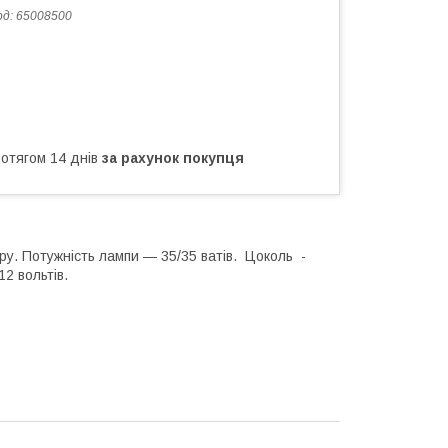
од:
65008500
ротягом 14 днів
за рахунок покупця
у. Потужність лампи — 35/35 ватів. Цоколь -
2 вольтів.