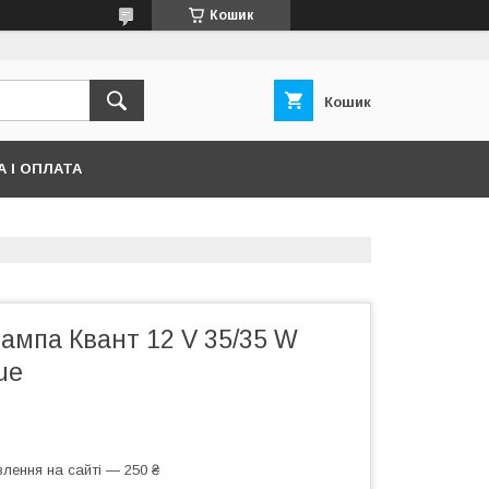
Кошик
Кошик
 І ОПЛАТА
ампа Квант 12 V 35/35 W
ue
лення на сайті — 250 ₴