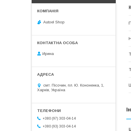
Autoel Shop
П
Н
Ирина
Т
Т
Ц
смт. Пісочин, пл. Ю. Кононенка, 1,
Харків, Україна
І
+380 (97) 303-04-14
+380 (93) 303-04-14
Ц