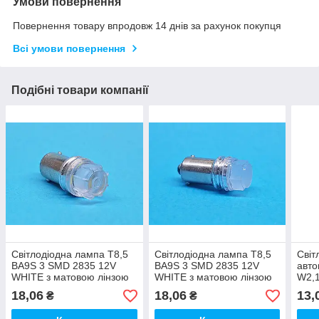
Умови повернення
Повернення товару впродовж 14 днів за рахунок покупця
Всі умови повернення
Подібні товари компанії
Світлодіодна лампа T8,5
Світлодіодна лампа T8,5
Світ
BA9S 3 SMD 2835 12V
BA9S 3 SMD 2835 12V
авто
WHITE з матовою лінзою
WHITE з матовою лінзою
W2,1
(NUT SM)
(NUT ST SM)
12V 
18,06
18,06
13,
₴
₴
лінз
цок