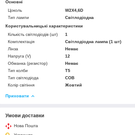
Основні
Цоколь
W2X4,6D
Тип лампи
Світлодіодна
Користувальницькі характеристики
Кількість світлодіодів (шт)
1
Комплектація
Світлодіодна лампа (1 шт)
Лінза
Немає
Напруга (V)
12
Обманка (резистор)
Немає
Тип колби
T5
Тип світлодіода
COB
Колір світіння
Жовтий
Приховати
Умови доставки
Нова Пошта
Укрпошта