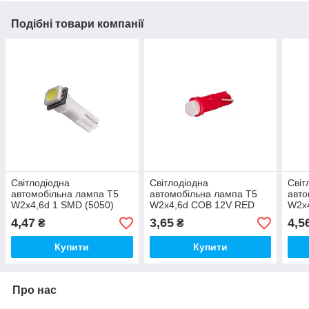
Подібні товари компанії
Світлодіодна
Світлодіодна
Світ
автомобільна лампа T5
автомобільна лампа T5
авто
W2x4,6d 1 SMD (5050)
W2x4,6d COB 12V RED
W2x4
12V WHITE "мікрушка"
"мікрушка"
12V 
4,47
3,65
4,5
₴
₴
Купити
Купити
Про нас