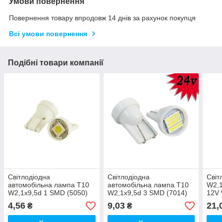
Умови повернення
Повернення товару впродовж 14 днів за рахунок покупця
Всі умови повернення
Подібні товари компанії
Світлодіодна
Світлодіодна
Світ
автомобільна лампа T10
автомобільна лампа T10
W2,1
W2,1x9,5d 1 SMD (5050)
W2,1x9,5d 3 SMD (7014)
12V 
12V WHITE
24V WHITE пластиковий
плат
4,56
9,03
21,
₴
₴
цоколь