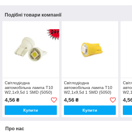
Подібні товари компанії
Світлодіодна
Світлодіодна
Світ
автомобільна лампа T10
автомобільна лампа T10
авто
W2,1x9,5d 1 SMD (5050)
W2,1x9,5d 1 SMD (5050)
W2,1
24V WHITE
12V YELLOW
12V
4,56
4,56
4,5
₴
₴
Купити
Купити
Про нас