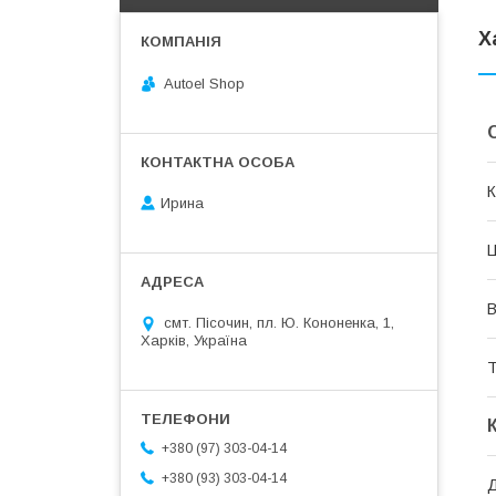
Х
Autoel Shop
К
Ирина
Ц
В
смт. Пісочин, пл. Ю. Кононенка, 1,
Харків, Україна
Т
+380 (97) 303-04-14
+380 (93) 303-04-14
Д