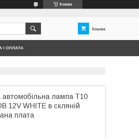
Кошик
Кошик
 І ОПЛАТА
а автомобільна лампа T10
OB 12V WHITE в скляній
вана плата