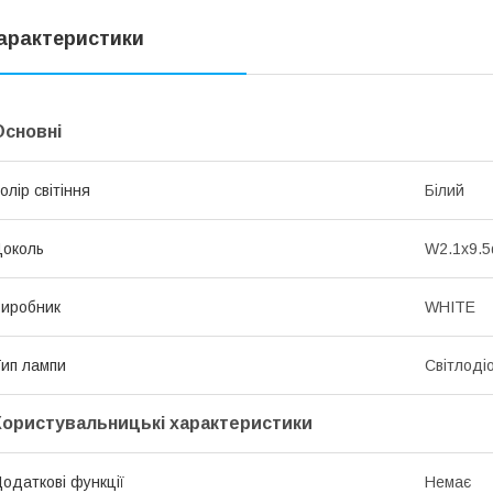
арактеристики
Основні
олір світіння
Білий
околь
W2.1x9.5
иробник
WHITE
ип лампи
Світлоді
Користувальницькі характеристики
одаткові функції
Немає