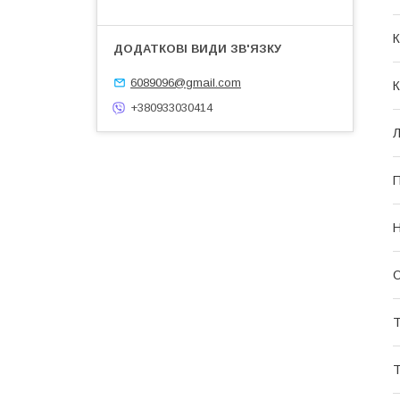
К
6089096@gmail.com
К
+380933030414
Л
П
Н
О
Т
Т