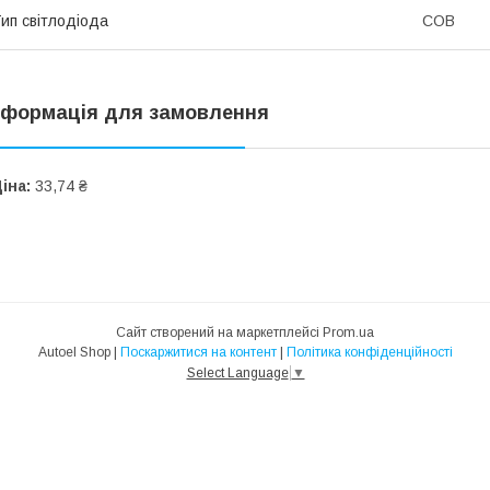
ип світлодіода
COB
нформація для замовлення
іна:
33,74 ₴
Сайт створений на маркетплейсі
Prom.ua
Autoel Shop |
Поскаржитися на контент
|
Політика конфіденційності
Select Language
▼