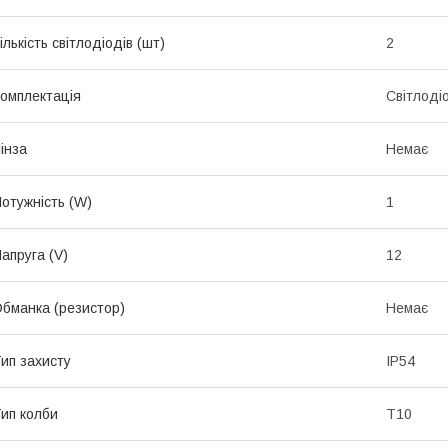
ількість світлодіодів (шт)
2
омплектація
Світлоді
інза
Немає
отужність (W)
1
апруга (V)
12
бманка (резистор)
Немає
ип захисту
IP54
ип колби
T10