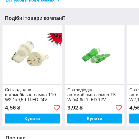
Подібні товари компанії
Світлодіодна
Світлодіодна
Світ
автомобільна лампа T10
автомобільна лампа T5
авто
W2,1x9,5d 1LED 24V
W2x4,6d 1LED 12V
W2,1
WHITE конусна
GREEN конусна
GRE
4,56
3,92
4,5
₴
₴
"ведмедик"
Купити
Купити
Про нас