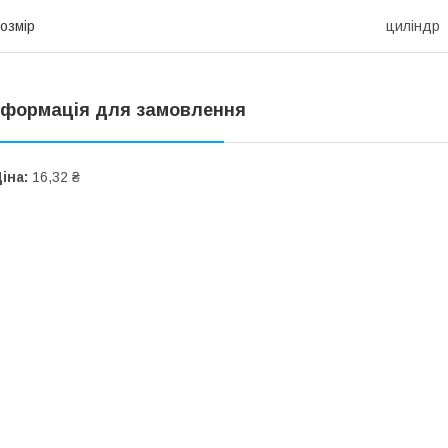
озмір
циліндр
нформація для замовлення
іна:
16,32 ₴