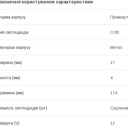
Визначені користувачем характеристики
орма корпусу
Прямоку
ип світлодіода
COB
атеріал корпусу
Метал
ирина (мм)
17
исота (мм)
4
овжина (мм)
174
ількість світлодіодів (шт)
Суцільни
апруга (V)
12