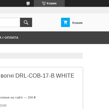
Кошик
Кошик
 І ОПЛАТА
і вогні DRL-COB-17-B WHITE
лення на сайті — 250 ₴
3185