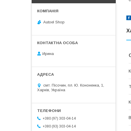
Autoel Shop
Х
Ирина
К
смт. Пісочин, пл. Ю. Кононенка, 1,
Т
Харків, Україна
К
В
+380 (97) 303-04-14
+380 (93) 303-04-14