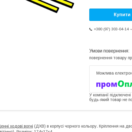
Купити
+380 (97) 303-04-14
повернення товару п
У компанії підключені
будь-який товар не п
енні ходові вогні
(ДХВ) в корпусі чорного кольору. Кріплення на дв
вітіння). Розміри: 174х17х4