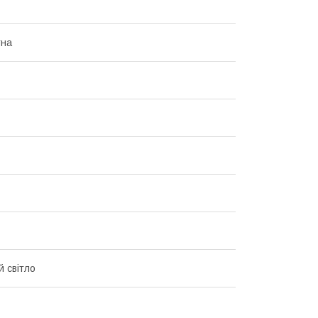
тна
й світло