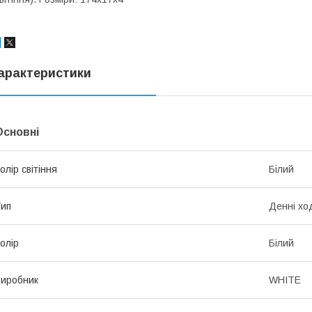
арактеристики
Основні
олір світіння
Білий
ип
Денні ход
олір
Білий
иробник
WHITE