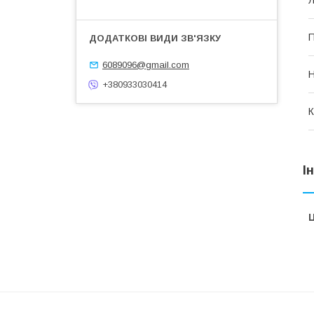
П
6089096@gmail.com
Н
+380933030414
К
І
Ц