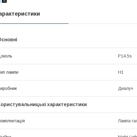
арактеристики
Основні
околь
P14.5s
ип лампи
H1
иробник
Диалуч
Користувальницькі характеристики
омплектація
Лампа га
інійка
Night Ligh