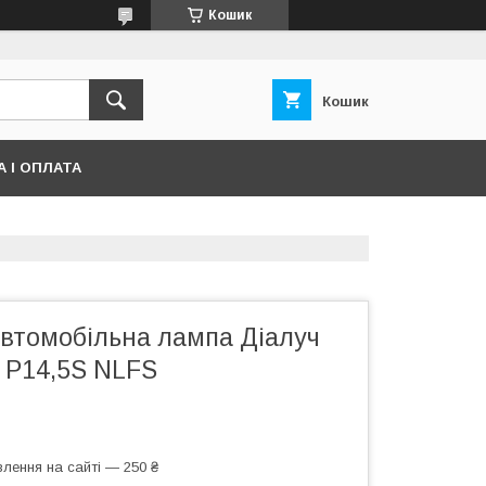
Кошик
Кошик
 І ОПЛАТА
автомобільна лампа Діалуч
 P14,5S NLFS
лення на сайті — 250 ₴