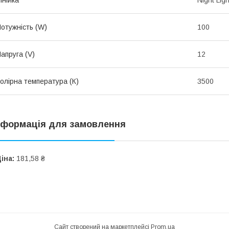
отужність (W)
100
апруга (V)
12
олірна температура (К)
3500
нформація для замовлення
іна:
181,58 ₴
Сайт створений на маркетплейсі
Prom.ua