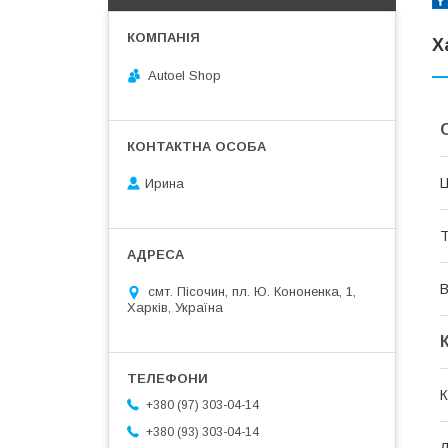
Х
Autoel Shop
Ц
Ирина
Т
В
смт. Пісочин, пл. Ю. Кононенка, 1,
Харків, Україна
К
+380 (97) 303-04-14
+380 (93) 303-04-14
Л