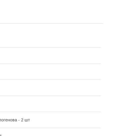
логенова - 2 шт
t