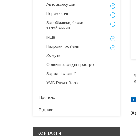
Автоаксесуари
Перемикачі
Запобіжники, блоки
запобіжників
Інше
Патрони, роз'єми
Хомути
Сонячні зарядні пристрої
Зарядні станції
Л
м
УМБ Power Bank
Про нас
Відгуки
Х
КОНТАКТИ