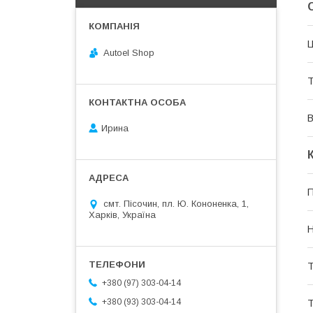
Ц
Autoel Shop
Т
В
Ирина
П
смт. Пісочин, пл. Ю. Кононенка, 1,
Харків, Україна
Н
Т
+380 (97) 303-04-14
+380 (93) 303-04-14
Т