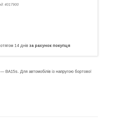
од:
4017900
ротягом 14 днів
за рахунок покупця
— BA15s. Для автомобілів із напругою бортової