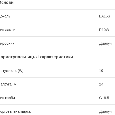
Основні
околь
BA15S
ип лампи
R10W
иробник
Диалуч
Користувальницькі характеристики
отужність (W)
10
апруга (V)
24
ип колби
G18.5
орговельна марка
Диалуч