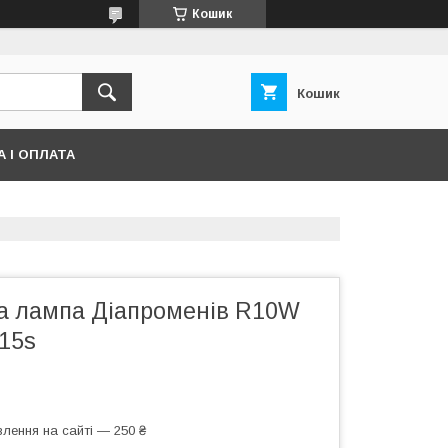
Кошик
Кошик
 І ОПЛАТА
а лампа Діапроменів R10W
15s
лення на сайті — 250 ₴