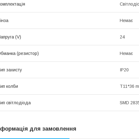
омплектація
Світлоді
інза
Немає
апруга (V)
24
бманка (резистор)
Немає
ип захисту
IP20
ип колби
T11*36 
ип світлодіода
SMD 283
нформація для замовлення