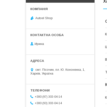
Х
Autoel Shop
К
Ирина
Ц
В
смт. Пісочин, пл. Ю. Кононенка, 1,
Т
Харків, Україна
+380 (97) 303-04-14
К
+380 (93) 303-04-14