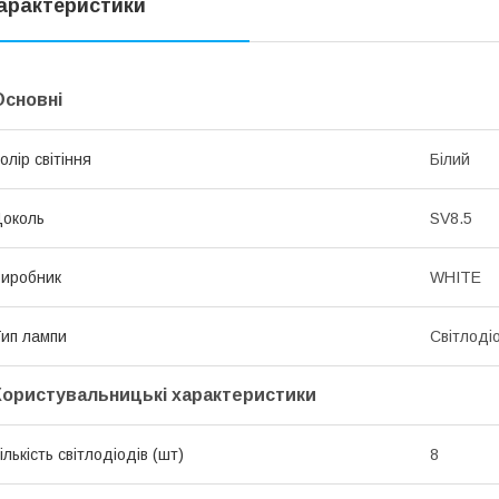
арактеристики
Основні
олір світіння
Білий
околь
SV8.5
иробник
WHITE
ип лампи
Світлоді
Користувальницькі характеристики
ількість світлодіодів (шт)
8