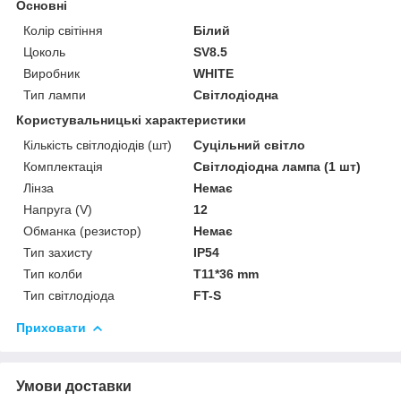
Основні
Колір світіння
Білий
Цоколь
SV8.5
Виробник
WHITE
Тип лампи
Світлодіодна
Користувальницькі характеристики
Кількість світлодіодів (шт)
Суцільний світло
Комплектація
Світлодіодна лампа (1 шт)
Лінза
Немає
Напруга (V)
12
Обманка (резистор)
Немає
Тип захисту
IP54
Тип колби
T11*36 mm
Тип світлодіода
FT-S
Приховати
Умови доставки