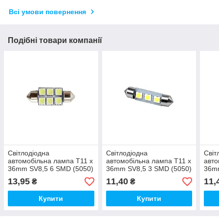
Всі умови повернення
Подібні товари компанії
Світлодіодна
Світлодіодна
Світ
автомобільна лампа T11 x
автомобільна лампа T11 x
авто
36mm SV8,5 6 SMD (5050)
36mm SV8,5 3 SMD (5050)
36mm
12V WHITE
24V WHITE
12V
13,95
11,40
11,
₴
₴
Купити
Купити