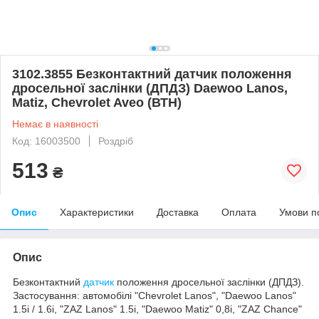
3102.3855 Безконтактний датчик положення
дросельної заслінки (ДПДЗ) Daewoo Lanos,
Matiz, Chevrolet Aveo (ВТН)
Немає в наявності
Код: 16003500
Роздріб
513
₴
Опис
Характеристики
Доставка
Оплата
Умови п
Опис
Безконтактний
датчик
положення дросельної заслінки (ДПДЗ).
Застосування: автомобілі "Chevrolet Lanos", "Daewoo Lanos"
1.5і / 1.6і, "ZAZ Lanos" 1.5і, "Daewoo Matiz" 0,8і, "ZAZ Chance"