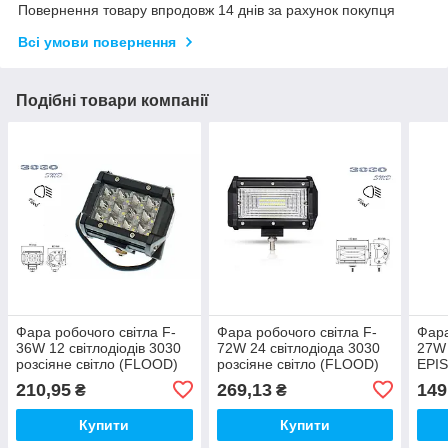
Повернення товару впродовж 14 днів за рахунок покупця
Всі умови повернення
Подібні товари компанії
Фара робочого світла F-
Фара робочого світла F-
Фара
36W 12 світлодіодів 3030
72W 24 світлодіода 3030
27W 
розсіяне світло (FLOOD)
розсіяне світло (FLOOD)
EPIS
(FL
210,95
269,13
149
₴
₴
Купити
Купити