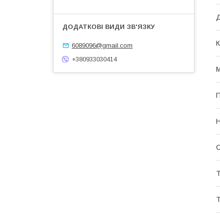
Д
К
6089096@gmail.com
+380933030414
М
П
Н
С
Т
Т