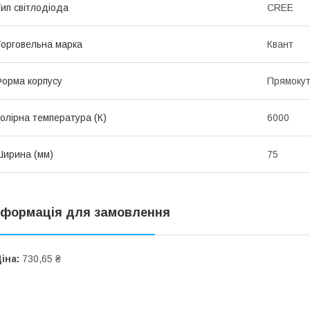
ип світлодіода
CREE
орговельна марка
Квант
орма корпусу
Прямоку
олірна температура (К)
6000
ирина (мм)
75
нформація для замовлення
іна:
730,65 ₴