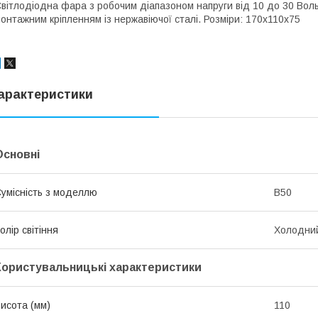
вітлодіодна фара з робочим діапазоном напруги від 10 до 30 Воль
онтажним кріпленням із нержавіючої сталі. Розміри: 170x110х75
арактеристики
Основні
умісність з моделлю
B50
олір світіння
Холодний
Користувальницькі характеристики
исота (мм)
110