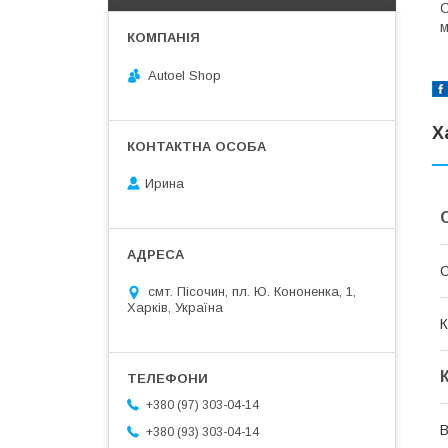
С
м
Autoel Shop
Х
Ирина
С
смт. Пісочин, пл. Ю. Кононенка, 1,
Харків, Україна
К
+380 (97) 303-04-14
В
+380 (93) 303-04-14