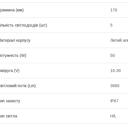
овжина (мм)
170
ількість світлодіодів (шт)
5
атеріал корпусу
Литий ал
отужність (W)
50
апруга (V)
10-30
вітловий потік (Lm)
3060
ип захисту
IP67
ип світла
H/L