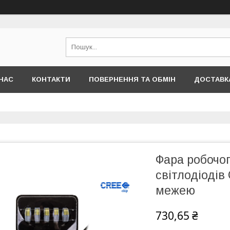
НАС
КОНТАКТИ
ПОВЕРНЕННЯ ТА ОБМІН
ДОСТАВКА
Фара робочог
світлодіодів
межею
730,65 ₴